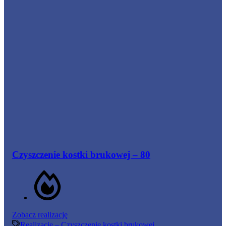
Czyszczenie kostki brukowej – 80
Czyszczenie
Zobacz realizację
kostki
Realizacje – Czyszczenie kostki brukowej