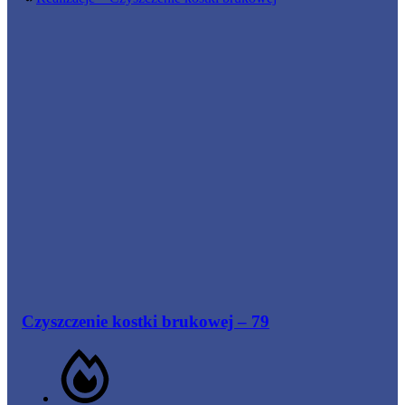
brukowej
–
80
Czyszczenie kostki brukowej – 79