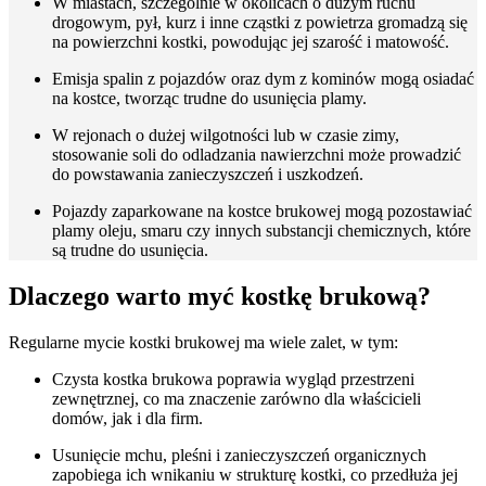
W miastach, szczególnie w okolicach o dużym ruchu
drogowym, pył, kurz i inne cząstki z powietrza gromadzą się
na powierzchni kostki, powodując jej szarość i matowość.
Emisja spalin z pojazdów oraz dym z kominów mogą osiadać
na kostce, tworząc trudne do usunięcia plamy.
W rejonach o dużej wilgotności lub w czasie zimy,
stosowanie soli do odladzania nawierzchni może prowadzić
do powstawania zanieczyszczeń i uszkodzeń.
Pojazdy zaparkowane na kostce brukowej mogą pozostawiać
plamy oleju, smaru czy innych substancji chemicznych, które
są trudne do usunięcia.
Dlaczego warto myć kostkę brukową?
Regularne mycie kostki brukowej ma wiele zalet, w tym:
Czysta kostka brukowa poprawia wygląd przestrzeni
zewnętrznej, co ma znaczenie zarówno dla właścicieli
domów, jak i dla firm.
Usunięcie mchu, pleśni i zanieczyszczeń organicznych
zapobiega ich wnikaniu w strukturę kostki, co przedłuża jej