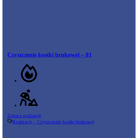
Czyszczenie kostki brukowej – 81
Czyszczenie
Zobacz realizację
kostki
Realizacje – Czyszczenie kostki brukowej
brukowej
–
81