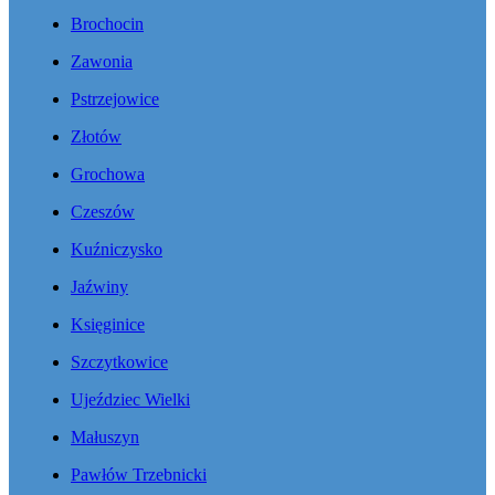
Brochocin
Zawonia
Pstrzejowice
Złotów
Grochowa
Czeszów
Kuźniczysko
Jaźwiny
Księginice
Szczytkowice
Ujeździec Wielki
Małuszyn
Pawłów Trzebnicki