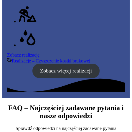
Czyszczenie
Zobacz realizację
kostki
Realizacje – Czyszczenie kostki brukowej
brukowej
Zobacz więcej realizacji
–
79
FAQ – Najczęściej zadawane pytania i
nasze odpowiedzi
Sprawdź odpowiedzi na najczęściej zadawane pytania