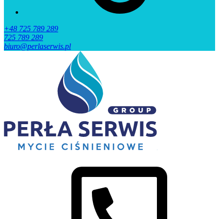
+48 725 789 289
725 789 289
biuro@perlaserwis.pl
Perła
Mycie
Serwis
ciśnieniowe
Wrocław
i
Okolice