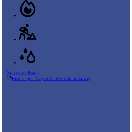
Czyszczenie
Zobacz realizację
kostki
Realizacje – Czyszczenie kostki brukowej
brukowej
–
82