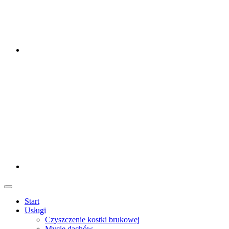
Menu
Start
Usługi
Czyszczenie kostki brukowej
Mycie dachów