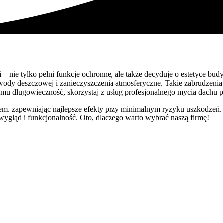
– nie tylko pełni funkcje ochronne, ale także decyduje o estetyce bu
y z wody deszczowej i zanieczyszczenia atmosferyczne. Takie zabrudzen
 mu długowieczność, skorzystaj z usług profesjonalnego mycia dachu 
em, zapewniając najlepsze efekty przy minimalnym ryzyku uszkodzeń.
gląd i funkcjonalność. Oto, dlaczego warto wybrać naszą firmę!