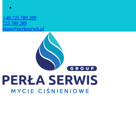
+48 725 789 289
725 789 289
biuro@perlaserwis.pl
Perła
Mycie
Serwis
ciśnieniowe
Wrocław
i
Okolice