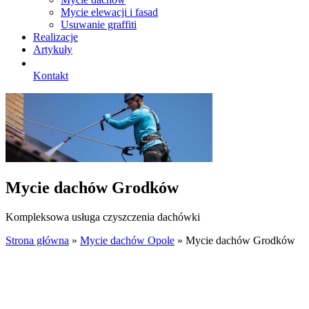
Mycie elewacji i fasad
Usuwanie graffiti
Realizacje
Artykuły
Kontakt
Mycie dachów Grodków
Kompleksowa usługa
czyszczenia dachówki
Strona główna
»
Mycie dachów Opole
»
Mycie dachów Grodków