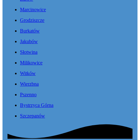
Marcinowice
Grodziszcze
Burkatów
Jakubów
Słotwina
Milikowice
Witków
Wierzbna
Pszenno
Bystrzyca Górna
Szczepanów