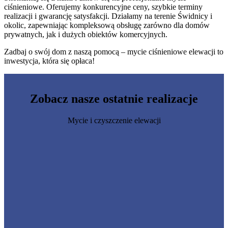
ciśnieniowe. Oferujemy konkurencyjne ceny, szybkie terminy
realizacji i gwarancję satysfakcji. Działamy na terenie Świdnicy i
okolic, zapewniając kompleksową obsługę zarówno dla domów
prywatnych, jak i dużych obiektów komercyjnych.
Zadbaj o swój dom z naszą pomocą – mycie ciśnieniowe elewacji to
inwestycja, która się opłaca!
Zobacz nasze
ostatnie realizacje
Mycie i czyszczenie elewacji