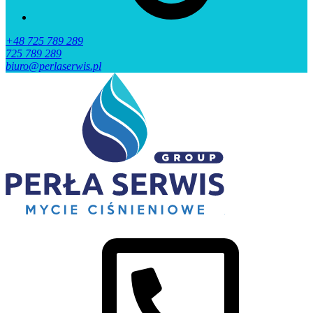
+48 725 789 289
725 789 289
biuro@perlaserwis.pl
Perła
Mycie
Serwis
ciśnieniowe
Wrocław
i
Okolice