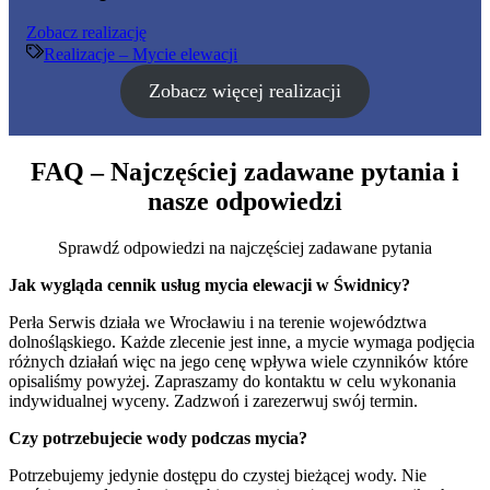
Mycie
Zobacz realizację
elewacji
Realizacje – Mycie elewacji
–
Zobacz więcej realizacji
25
FAQ – Najczęściej zadawane pytania i
nasze odpowiedzi
Sprawdź odpowiedzi na najczęściej zadawane pytania
Jak wygląda cennik usług mycia elewacji w Świdnicy?
Perła Serwis działa we Wrocławiu i na terenie województwa
dolnośląskiego. Każde zlecenie jest inne, a mycie wymaga podjęcia
różnych działań więc na jego cenę wpływa wiele czynników które
opisaliśmy powyżej. Zapraszamy do kontaktu w celu wykonania
indywidualnej wyceny. Zadzwoń i zarezerwuj swój termin.
Czy potrzebujecie wody podczas mycia?
Potrzebujemy jedynie dostępu do czystej bieżącej wody. Nie